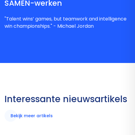
SAMEN-werken
"Talent wins’ games, but teamwork and intelligence
win championships." - Michael Jordan
Interessante nieuwsartikels
Bekijk meer artikels