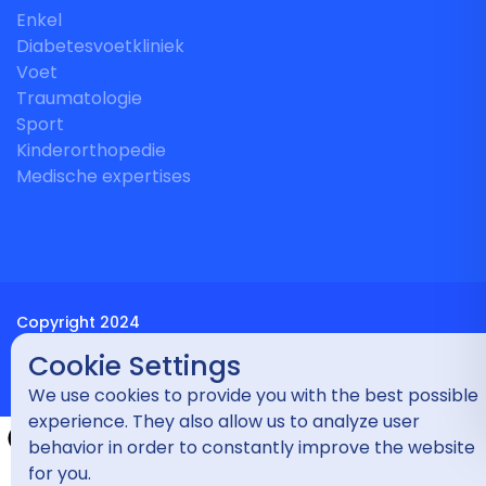
Enkel
Diabetesvoetkliniek
Voet
Traumatologie
Sport
Kinderorthopedie
Medische expertises
Copyright 2024
Cookie Settings
Privacybeleid
We use cookies to provide you with the best possible
experience. They also allow us to analyze user
behavior in order to constantly improve the website
for you.