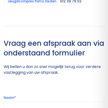
Jeugdcomplex Patro Eisden
012 39 79 02
Vraag een afspraak aan via
onderstaand formulier
Wij bellen u dan zo snel mogelijk terug voor verdere
vastlegging van uw afspraak.
Naam*
E