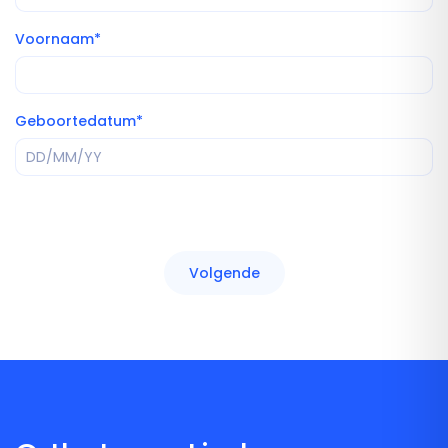
Voornaam*
T
Geboortedatum*
Volgende