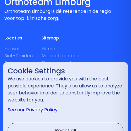
Orthoteam Limburg
Orthoteam Limburg is dé referentie in de regio
voor top-klinische zorg.
Locaties
Sitemap
Hasselt
Home
Sint-Truiden
Medisch aanbod
Tongeren
Onze specialisten
Cookie Settings
Heusden-Zolder
Nieuws
Maasmechelen
Relevante links
We use cookies to provide you with the best
Landen
Vragenlijst
possible experience. They also allow us to analyze
Bilzen
Contact
user behavior in order to constantly improve the
website for you.
Disciplines
See our Privacy Policy
Wervelkolom
Schouder
Reject all