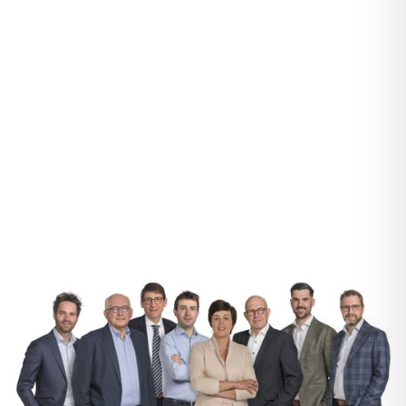
Brochure -
Brochure - Chirurgie de
Schouderchirurgie NL
l'épaule FR
Brochure - Post-operatief
schouder