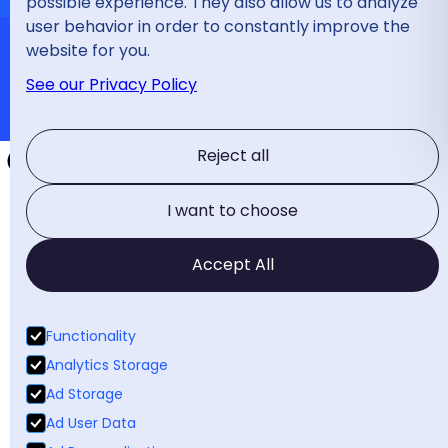
possible experience. They also allow us to analyze
user behavior in order to constantly improve the
website for you.
Copyright 2024
See our Privacy Policy
Privacybeleid
Reject all
I want to choose
Accept All
Functionality
Analytics Storage
Ad Storage
Ad User Data