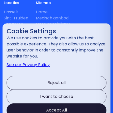
Locaties
Sitemap
Hasselt
Home
Sint-Truiden
Medisch aanbod
Tongeren
Onze specialisten
Cookie Settings
Heusden-Zolder
Nieuws
Maasmechelen
Relevante links
We use cookies to provide you with the best
Landen
Vragenlijst
possible experience. They also allow us to analyze
Bilzen
Contact
user behavior in order to constantly improve the
website for you.
Disciplines
See our Privacy Policy
Wervelkolom
Schouder
Reject all
Elleboog
Hand en pols
Heup
I want to choose
Knie
Enkel
Accept All