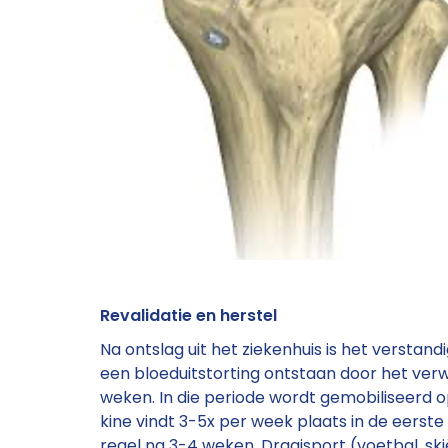
Revalidatie en herstel
Na ontslag uit het ziekenhuis is het versta
een bloeduitstorting ontstaan door het ver
weken. In die periode wordt gemobiliseerd op
kine vindt 3-5x per week plaats in de eerste
regel na 3-4 weken. Draaisport (voetbal, sk