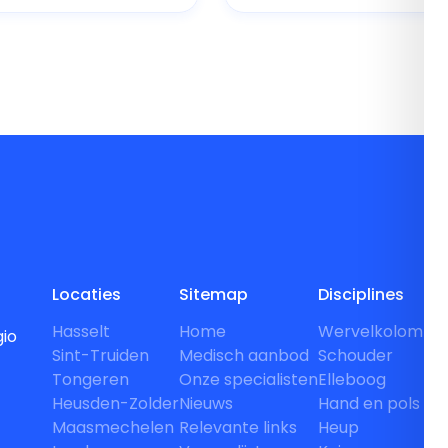
Locaties
Sitemap
Disciplines
Hasselt
Home
Wervelkolom
gio
Sint-Truiden
Medisch aanbod
Schouder
Tongeren
Onze specialisten
Elleboog
Heusden-Zolder
Nieuws
Hand en pols
Maasmechelen
Relevante links
Heup