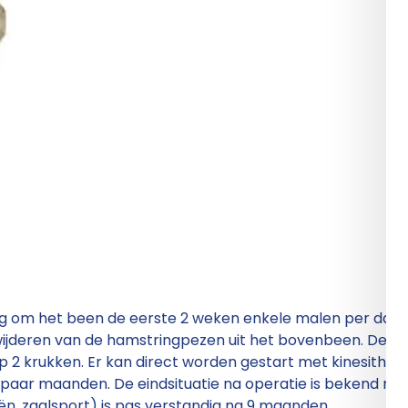
ndig om het been de eerste 2 weken enkele malen per dag 
wijderen van de hamstringpezen uit het bovenbeen. De w
 2 krukken. Er kan direct worden gestart met kinesitherap
 paar maanden. De eindsituatie na operatie is bekend na 1 
iën, zaalsport) is pas verstandig na 9 maanden.