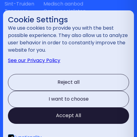
Sint-Truiden
Medisch aanbod
Tongeren
Onze specialisten
Cookie Settings
Heusden-Zolder
Nieuws
Maasmechelen
Relevante links
We use cookies to provide you with the best
Landen
Vragenlijst
possible experience. They also allow us to analyze
Bilzen
Contact
user behavior in order to constantly improve the
website for you.
Disciplines
See our Privacy Policy
Wervelkolom
Schouder
Reject all
Elleboog
Hand en pols
Heup
I want to choose
Knie
Enkel
Accept All
Diabetesvoetkliniek
Voet
Traumatologie